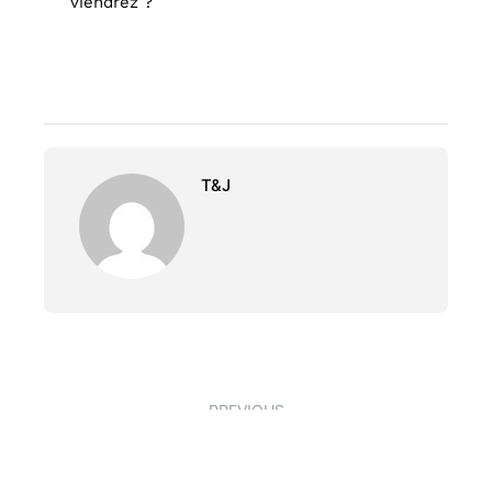
viendrez ?
T&J
PREVIOUS
La ville de Saint-Pierre
NEXT
Les pommes-cannelles du jardin