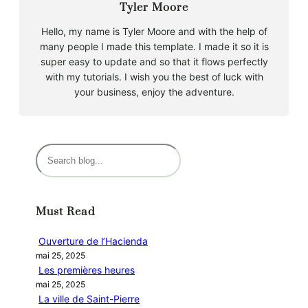
Tyler Moore
Hello, my name is Tyler Moore and with the help of
many people I made this template. I made it so it is
super easy to update and so that it flows perfectly
with my tutorials. I wish you the best of luck with
your business, enjoy the adventure.
R
e
c
h
Must Read
e
r
Ouverture de l’Hacienda
c
mai 25, 2025
h
Les premières heures
e
mai 25, 2025
r
La ville de Saint-Pierre