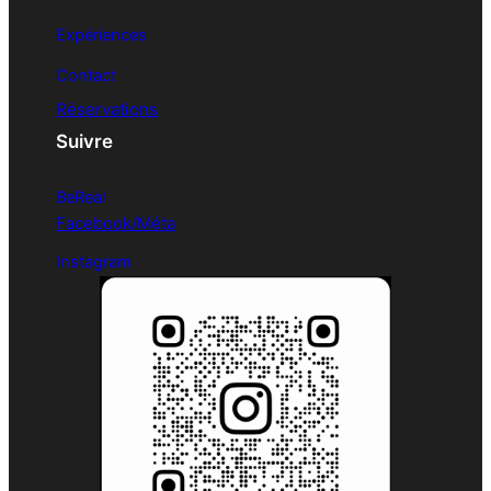
Expériences
Contact
Réservations
Suivre
BeReal
Facebook/Méta
Instagram